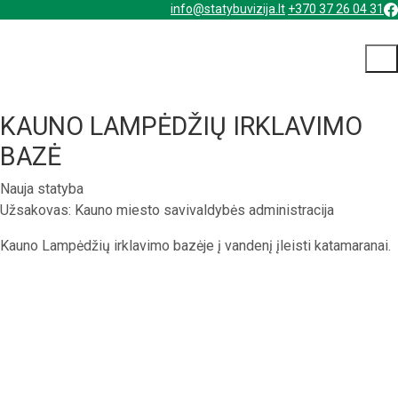
info@statybuvizija.lt
+370 37 26 04 31
KAUNO LAMPĖDŽIŲ IRKLAVIMO
BAZĖ
Nauja statyba
Užsakovas: Kauno miesto savivaldybės administracija
Kauno Lampėdžių irklavimo bazėje į vandenį įleisti katamaranai.