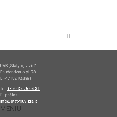
UAB „Statybų vizija“
Raudondvario pl. 78,
LT-47182 Kaunas
Tel:
+370 37 26 04 31
El. paštas:
info@statybuvizija.lt
MENIU